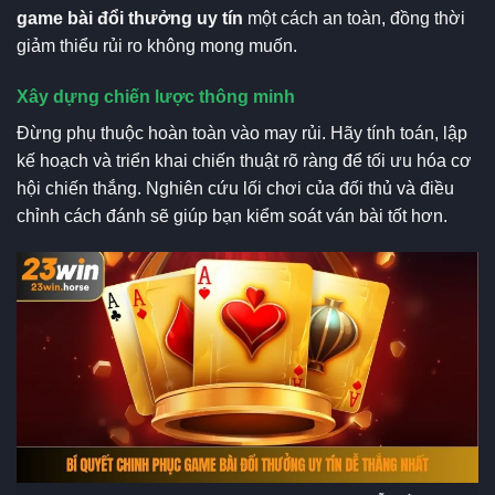
game bài đổi thưởng uy tín
một cách an toàn, đồng thời
giảm thiểu rủi ro không mong muốn.
Xây dựng chiến lược thông minh
Đừng phụ thuộc hoàn toàn vào may rủi. Hãy tính toán, lập
kế hoạch và triển khai chiến thuật rõ ràng để tối ưu hóa cơ
hội chiến thắng. Nghiên cứu lối chơi của đối thủ và điều
chỉnh cách đánh sẽ giúp bạn kiểm soát ván bài tốt hơn.