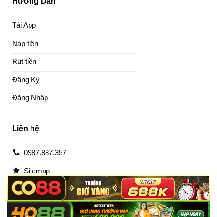
Hướng Dẫn
Tải App
Nạp tiền
Rút tiền
Đăng Ký
Đăng Nhập
Liên hệ
0987.887.357
Sitemap