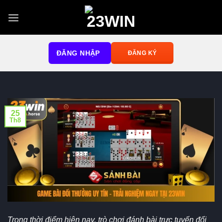
Bỏ
qua
nội
dung
ĐĂNG NHẬP
ĐĂNG KÝ
25
Th8
Trong thời điểm hiện nay, trò chơi đánh bài trực tuyến đổi