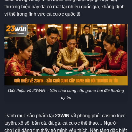
thương hiệu này đã có mặt tại nhiều quốc gia, khẳng định
vị thế trong lĩnh vực cá cược quốc tế.
Giới thiệu về 23WIN – Sân chơi cung cấp game bài đổi thưởng
uy tín
Danh mục sản phẩm tại
23WIN
rất phong phú: casino trực
tuyến, xổ số, bắn cá, đá gà, cá cược thể thao… Người
chơi dễ dàng tìm thấy trò mình yêu thích. Nền tảng đặc biệt