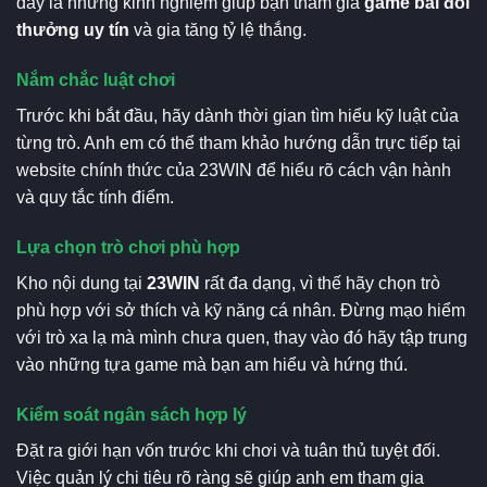
đây là những kinh nghiệm giúp bạn tham gia
game bài đổi
thưởng uy tín
và gia tăng tỷ lệ thắng.
Nắm chắc luật chơi
Trước khi bắt đầu, hãy dành thời gian tìm hiểu kỹ luật của
từng trò. Anh em có thể tham khảo hướng dẫn trực tiếp tại
website chính thức của 23WIN để hiểu rõ cách vận hành
và quy tắc tính điểm.
Lựa chọn trò chơi phù hợp
Kho nội dung tại
23WIN
rất đa dạng, vì thế hãy chọn trò
phù hợp với sở thích và kỹ năng cá nhân. Đừng mạo hiểm
với trò xa lạ mà mình chưa quen, thay vào đó hãy tập trung
vào những tựa game mà bạn am hiểu và hứng thú.
Kiểm soát ngân sách hợp lý
Đặt ra giới hạn vốn trước khi chơi và tuân thủ tuyệt đối.
Việc quản lý chi tiêu rõ ràng sẽ giúp anh em tham gia