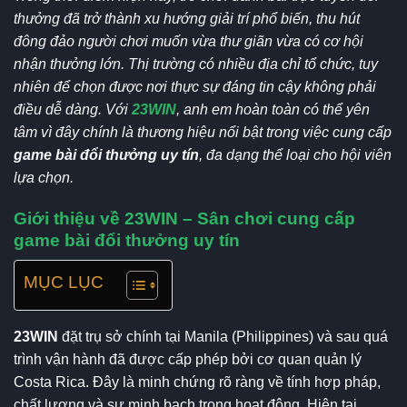
thưởng đã trở thành xu hướng giải trí phổ biến, thu hút
đông đảo người chơi muốn vừa thư giãn vừa có cơ hội
nhận thưởng lớn. Thị trường có nhiều địa chỉ tổ chức, tuy
nhiên để chọn được nơi thực sự đáng tin cậy không phải
điều dễ dàng. Với
23WIN
, anh em hoàn toàn có thể yên
tâm vì đây chính là thương hiệu nổi bật trong việc cung cấp
game bài đổi thưởng uy tín
, đa dạng thể loại cho hội viên
lựa chọn.
Giới thiệu về 23WIN – Sân chơi cung cấp
game bài đổi thưởng uy tín
MỤC LỤC
23WIN
đặt trụ sở chính tại Manila (Philippines) và sau quá
trình vận hành đã được cấp phép bởi cơ quan quản lý
Costa Rica. Đây là minh chứng rõ ràng về tính hợp pháp,
chất lượng và sự minh bạch trong hoạt động. Hiện tại,