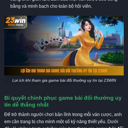
bằng và minh bạch cho toàn bộ hội viên.
Lợi ích khi tham gia game bài đổi thưởng uy tín tại 23WIN
Bí quyết chinh phục game bài đổi thưởng uy
tín dễ thắng nhất
Để trở thành người chơi bản lĩnh trong mỗi ván cược, anh
em cần trang bị cho mình một số kỹ năng thiết yếu. Dưới