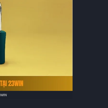
23WIN