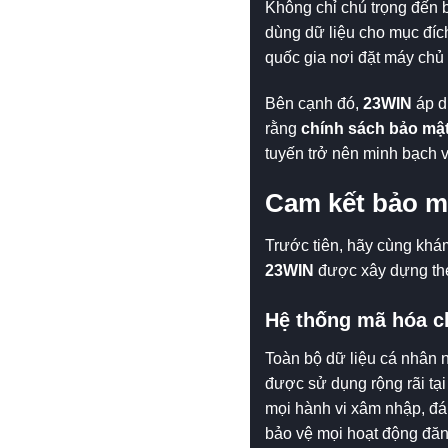
Không chỉ chú trọng đến 
dùng dữ liệu cho mục đích
quốc gia nơi đặt máy chủ
Bên cạnh đó,
23WIN
áp d
rằng
chính sách bảo mậ
tuyến trở nên minh bạch v
Cam kết bảo m
Trước tiên, hãy cùng kh
23WIN
được xây dựng theo
Hệ thống mã hóa c
Toàn bộ dữ liệu cá nhân 
được sử dụng rộng rãi tại
mọi hành vi xâm nhập, đán
bảo vệ mọi hoạt động đăng