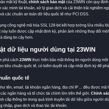
bảo mật kỹ thuật,
chính sách bảo mật
của 23WIN còn quy định r
 xác minh tài khoản, xử lý giao dịch và cải thiện trải nghiệm n
 và các chuẩn an toàn dữ liệu quốc tế như PCI DSS.
ụng công nghệ mã hóa SSL 128-bit kết hợp tường lửa nhiều lớp
t
này luôn được cập nhật định kỳ, phản ánh những thay đổi mới 
à đáng tin cậy hơn.
ật dữ liệu người dùng tại 23WIN
ám phá cách
23WIN
thực hiện bảo mật thông tin người dùng một
 tiêu chuẩn quốc tế, có kiểm duyệt và cập nhật định kỳ để phù 
huẩn quốc tế
như tên, email, tài khoản ngân hàng, địa chỉ IP… đều được mã
 các ngân hàng và tổ chức tài chính lớn trên thế giới.
Chính sá
h cắp thông tin trong quá trình truyền tải dữ liệu giữa người
 nhập, giao dịch và thao tác tài khoản.