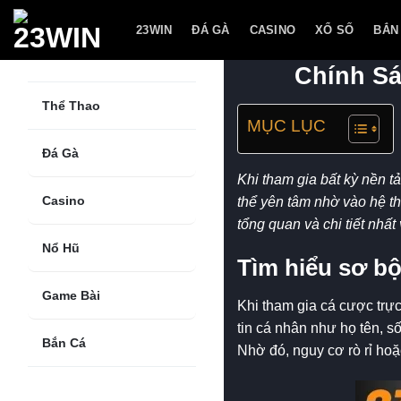
Bỏ
23WIN
ĐÁ GÀ
CASINO
XỔ SỐ
BẮN
qua
nội
Chính Sá
dung
Thể Thao
MỤC LỤC
Đá Gà
Khi tham gia bất kỳ nền t
Casino
thể yên tâm nhờ vào hệ th
tổng quan và chi tiết nhất
Nổ Hũ
Tìm hiểu sơ bộ
Game Bài
Khi tham gia cá cược trực
tin cá nhân như họ tên, số
Bắn Cá
Nhờ đó, nguy cơ rò rỉ hoặc