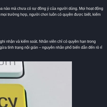
ứ ba nào mà chưa có sự đồng ý của người dùng. Mọi hoạt động
ng mọi trường hợp, người chơi luôn có quyền được biết, kiểm
 ghi nhận và kiểm soát. Nhân viên chỉ có quyền hạn trong
gừa tình trạng nội gián – nguyên nhân phổ biến dẫn đến rò rỉ