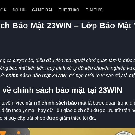
 CÁ
NỔ HŨ
GAME BÀI
THỂ THAO
TIN TỨC
ch Bảo Mật 23WIN – Lớp Bảo Mật
ảng cá cược nào, điều đầu tiên mà người chơi quan tâm là mức 
ống bảo mật tiên tiến, quy trình xử lý dữ liệu chuyên nghiệp và 
 về
chính sách bảo mật 23WIN
, để bạn hiểu rõ vì sao đây là m
 về chính sách bảo mật tại 23WIN
 tuyến, việc nắm rõ
chính sách bảo mật
là bước quan trọng gi
 điện thoại, email hay dữ liệu giao dịch đều được lưu trữ trên h
 bị truy cập trái phép được giảm thiểu tối đa.