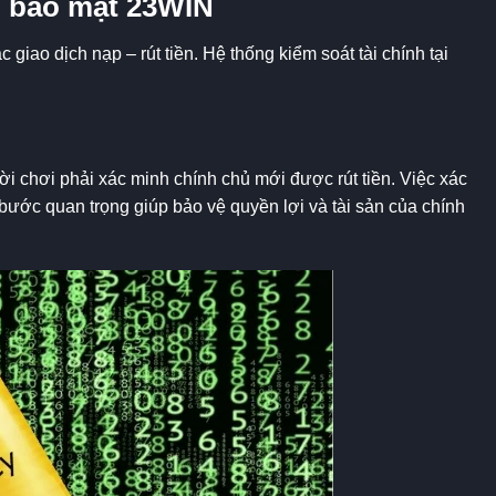
h bảo mật 23WIN
 giao dịch nạp – rút tiền. Hệ thống kiểm soát tài chính tại
i chơi phải xác minh chính chủ mới được rút tiền. Việc xác
ớc quan trọng giúp bảo vệ quyền lợi và tài sản của chính