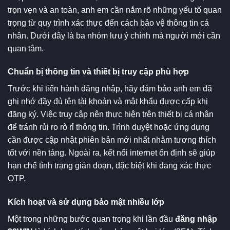
trọn vẹn và an toàn, anh em cần nắm rõ những yếu tố quan
trọng từ quy trình xác thực đến cách bảo vệ thông tin cá
nhân. Dưới đây là ba nhóm lưu ý chính mà người mới cần
quan tâm.
Chuẩn bị thông tin và thiết bị truy cập phù hợp
Trước khi tiến hành đăng nhập, hãy đảm bảo anh em đã
ghi nhớ đầy đủ tên tài khoản và mật khẩu được cấp khi
đăng ký. Việc truy cập nên thực hiện trên thiết bị cá nhân
để tránh rủi ro rò rỉ thông tin. Trình duyệt hoặc ứng dụng
cần được cập nhật phiên bản mới nhất nhằm tương thích
tốt với nền tảng. Ngoài ra, kết nối internet ổn định sẽ giúp
hạn chế tình trạng gián đoạn, đặc biệt khi đang xác thực
OTP.
Kích hoạt và sử dụng bảo mật nhiều lớp
Một trong những bước quan trọng khi lần đầu
đăng nhập