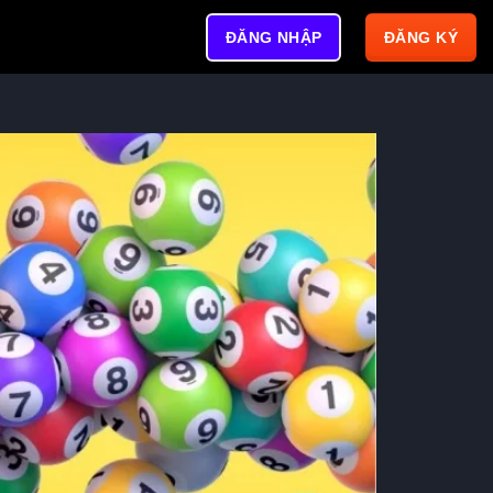
ĐĂNG NHẬP
ĐĂNG KÝ