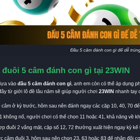
Đầu 5 câm đánh con gì để dễ trúng
 đuôi 5 câm đánh con gì tại 23WIN
dựa vào
đầu 5 câm đánh con gì
, anh em còn có thể áp dụng p
ây từ giới lô đề lâu năm sẽ giúp người chơi
23WIN
nhanh tay 
0 câm ở kỳ trước, hôm sau nên đánh ngay các cặp 10, 40, 70 để t
1 không nổ, người chơi có thể chọn 11 hoặc 41, khả năng về kh
p đuôi 2 vắng mặt, cặp số 12, 72 thường xuất hiện ngay kỳ kế t
c câm đuôi 3, hôm sau nên chọn 23, 63 hoặc 83 để nhân đôi cơ