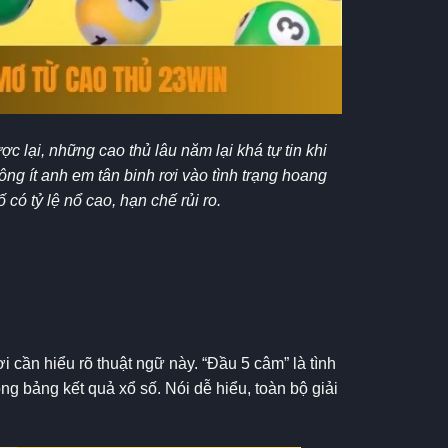
c lại, những cao thủ lâu năm lại khá tự tin khi
ông ít anh em tân binh rơi vào tình trạng hoang
có tỷ lệ nổ cao, hạn chế rủi ro.
ơi cần hiểu rõ thuật ngữ này. “Đầu 5 câm” là tình
g bảng kết quả xổ số. Nói dễ hiểu, toàn bộ giải