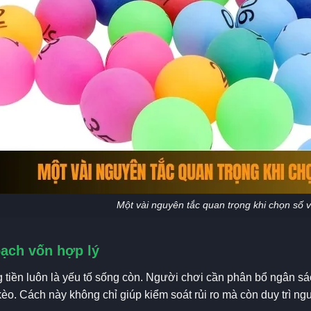
Một vài nguyên tắc quan trọng khi chọn số 
oạch vốn hợp lý
g tiền luôn là yếu tố sống còn. Người chơi cần phân bổ ngân sá
èo. Cách này không chỉ giúp kiểm soát rủi ro mà còn duy trì nguồ