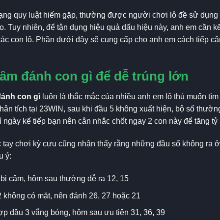
ạng quy luật hiếm gặp, thường được người chơi lô đề sử dụng
eo. Tuy nhiên, để tận dụng hiệu quả dấu hiệu này, anh em cần kế
các con lô. Phần dưới đây sẽ cung cấp cho anh em cách tiếp c
âm đánh con gì để dễ trúng lớn
ánh con gì
luôn là thắc mắc của nhiều anh em lô thủ muốn tìm 
hân tích tại 23WIN, sau khi đầu 5 không xuất hiện, bộ số thường
ì ngày kế tiếp bạn nên cân nhắc chốt ngay 2 con này để tăng tỷ l
c tay chơi kỳ cựu cũng nhận thấy rằng những đầu số không ra ở
u ý:
 bị câm, hôm sau thường dễ ra 12, 15
 không có mặt, nên đánh 26, 27 hoặc 21
p đầu 3 vắng bóng, hôm sau ưu tiên 31, 36, 39