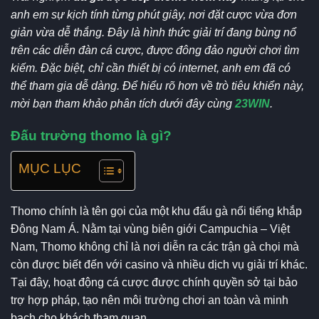
anh em sự kịch tính từng phút giây, nơi đặt cược vừa đơn
giản vừa dễ thắng. Đây là hình thức giải trí đang bùng nổ
trên các diễn đàn cá cược, được đông đảo người chơi tìm
kiếm. Đặc biệt, chỉ cần thiết bị có internet, anh em đã có
thể tham gia dễ dàng. Để hiểu rõ hơn về trò tiêu khiển này,
mời bạn tham khảo phân tích dưới đây cùng
23WIN
.
Đấu trường thomo là gì?
MỤC LỤC
Thomo chính là tên gọi của một khu đấu gà nổi tiếng khắp
Đông Nam Á. Nằm tại vùng biên giới Campuchia – Việt
Nam, Thomo không chỉ là nơi diễn ra các trận gà chọi mà
còn được biết đến với casino và nhiều dịch vụ giải trí khác.
Tại đây, hoạt động cá cược được chính quyền sở tại bảo
trợ hợp pháp, tạo nên môi trường chơi an toàn và minh
bạch cho khách tham quan.