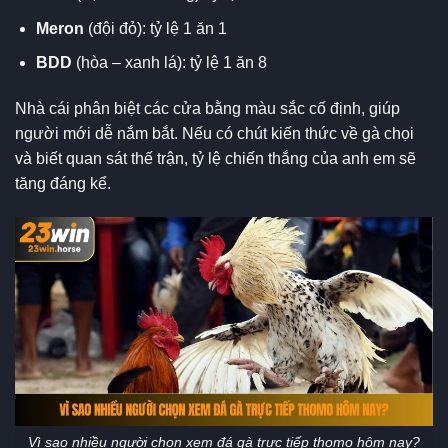
Meron
(đội đỏ): tỷ lệ 1 ăn 1
BDD
(hòa – xanh lá): tỷ lệ 1 ăn 8
Nhà cái phân biệt các cửa bằng màu sắc cố định, giúp
người mới dễ nắm bắt. Nếu có chút kiến thức về gà chọi
và biết quan sát thế trận, tỷ lệ chiến thắng của anh em sẽ
tăng đáng kể.
Vì sao nhiều người chọn xem đá gà trực tiếp thomo hôm nay?